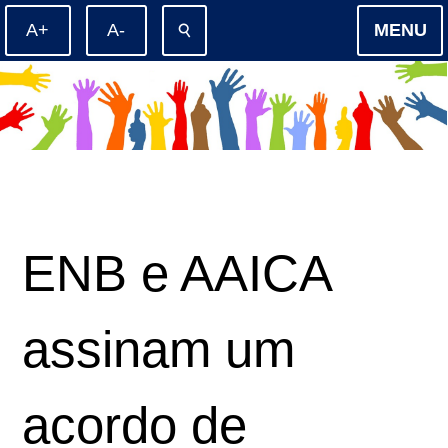
⚲
MENU
ENB e AAICA
assinam um
acordo de