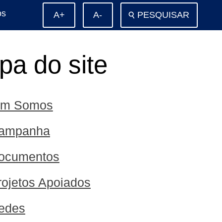
os
⚲
PESQUISAR
a do site
m Somos
ampanha
ocumentos
rojetos Apoiados
edes