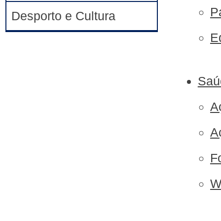
P
Desporto e Cultura
E
Saú
A
A
F
W