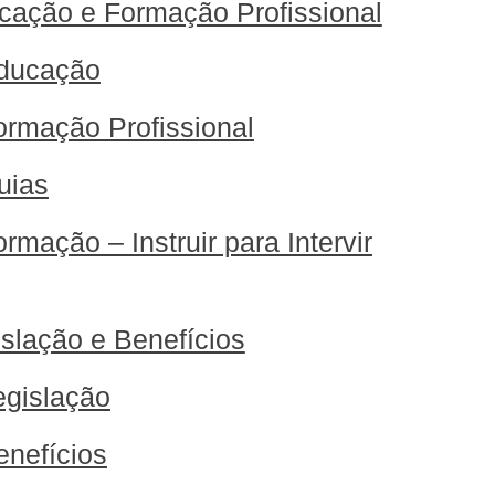
cação e Formação Profissional
ducação
ormação Profissional
uias
rmação – Instruir para Intervir
slação e Benefícios
egislação
enefícios