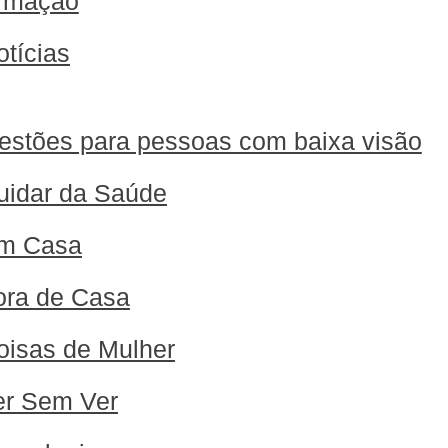
ormação
otícias
estões para pessoas com baixa visão
uidar da Saúde
m Casa
ora de Casa
oisas de Mulher
er Sem Ver