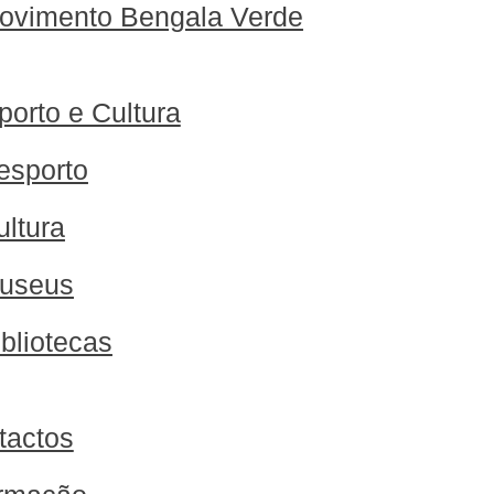
ovimento Bengala Verde
orto e Cultura
esporto
ultura
useus
ibliotecas
tactos