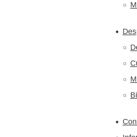
M
Desp
D
C
M
B
Con