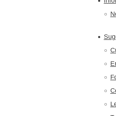
Inf
N
Sug
C
E
F
C
L