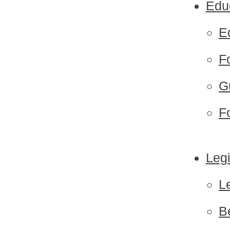
Edu
E
F
G
Fo
Legi
L
B