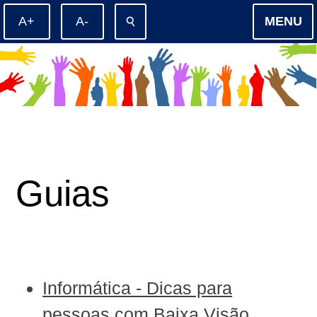
⚲
MENU
Guias
Informática - Dicas para
pessoas com Baixa Visão